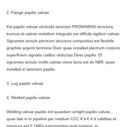
2. Flange papilio valvae
Est papilio valvae verticalis laminam PROMINENS structura,
truncus et valvae metallum integralis est difficile sigillum valvae.
Signantes annulo plectrum structura compositus est flexibile
graphite argenti lammina Diver quae installed plectrum corporis
superficiem signatis catillus obductas Diver papilio. Et
signantes annulo mollis valvae cione facta est de NBR, quae
installed in laminam papilio.
3. Lug papilio valvae
4. Welded papilio valvae
Welding valvae papilio est quaedam airtight papilio valvae,
quae late in in pipeline per medium CCC ¥ â € ¢ â caliditas et
pressura est 0.1MPa exprimentem quid nominis, in