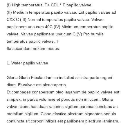
(I) High temperatus. T> CDL ° F papilio valvae.
(II) Medium temperatus papilio valvae. Est papilio valvae ad
CXX C
(III) Normal temperatus papilio valvae. Valvae
papilionem una cum 40C
(IV) Minimum temperatus papilio
valvae. Valvae papilionem una cum C
(V) Pro humilis
temperatus papilio valvae. T
6a secundum nexum modus:
1. Wafer papilio valvae
Gloria Gloria Fibulae lamina installed sinistra parte organi
diam. Et valvae est plene aperta.
Et compages conspersum oleo laganum de papilio valvae est
simplex, in parva volumine et pondus non in lucem. Gloria
valvae cione has duas rationes sigillum partibus constans ac
metallum sigillum. Cione elastica plectrum signantes annulo
coniuncta sit corpori infixus est papilionem plectrum laminam.