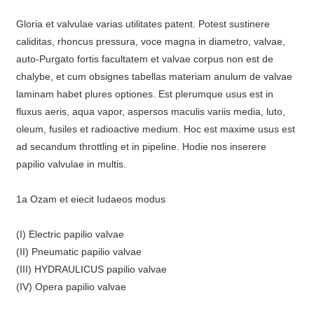
Gloria et valvulae varias utilitates patent. Potest sustinere
caliditas, rhoncus pressura, voce magna in diametro, valvae,
auto-Purgato fortis facultatem et valvae corpus non est de
chalybe, et cum obsignes tabellas materiam anulum de valvae
laminam habet plures optiones. Est plerumque usus est in
fluxus aeris, aqua vapor, aspersos maculis variis media, luto,
oleum, fusiles et radioactive medium. Hoc est maxime usus est
ad secandum throttling et in pipeline. Hodie nos inserere
papilio valvulae in multis.
1a Ozam et eiecit Iudaeos modus
(I) Electric papilio valvae
(II) Pneumatic papilio valvae
(III) HYDRAULICUS papilio valvae
(IV) Opera papilio valvae